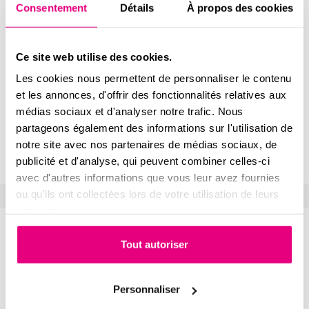
Acheter
Consentement
Détails
À propos des cookies
Dans le neuf
Dans l’ancien
Pour investir
Ce site web utilise des cookies.
Le guide de l’immo
Devenir Propriétaire
Les cookies nous permettent de personnaliser le contenu
Investir
et les annonces, d'offrir des fonctionnalités relatives aux
Vivre dans mon logement
médias sociaux et d'analyser notre trafic. Nous
Notre accompagnement
De votre projet d’achat
partageons également des informations sur l'utilisation de
Jusqu’à la remise des clés
notre site avec nos partenaires de médias sociaux, de
Avis clients
publicité et d'analyse, qui peuvent combiner celles-ci
Le Grand Angle
avec d'autres informations que vous leur avez fournies
ou qu'ils ont collectées lors de votre utilisation de leurs
IMOJA par Aiguillon
>
Plan du site
services.
Acheter
Dans le neuf
Tout autoriser
Dans l’ancien
Pour investir
Le guide de l’immo
Personnaliser
Devenir Propriétaire