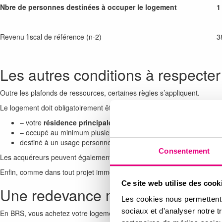
Nbre de personnes destinées à occuper le logement
1
Revenu fiscal de référence (n-2)
3
Les autres conditions à respecter
Outre les plafonds de ressources, certaines règles s’appliquent.
Le logement doit obligatoirement être :
– votre
résidence principale
,
– occupé au minimum plusieurs mois par an,
destiné à un usage personnel (pas d’investissement locatif).
Consentement
Les acquéreurs peuvent également bénéficier du
Prêt à Taux Zéro (P
Enfin, comme dans tout projet immobilier, une capacité d’emprunt suffi
Ce site web utilise des cook
Une redevance mensuelle à prév
Les cookies nous permettent d
sociaux et d'analyser notre t
En BRS, vous achetez votre logement mais pas le terrain. Celui-ci reste