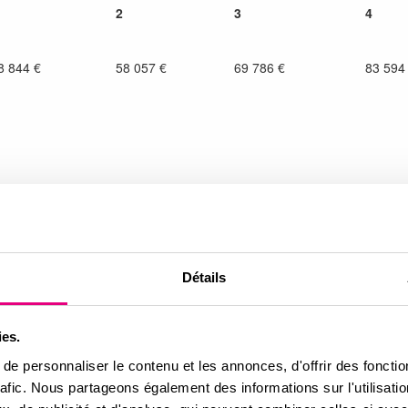
2
3
4
8 844 €
58 057 €
69 786 €
83 594
Détails
TZ)
sous conditions.
sante est nécessaire.
ies.
oir
e personnaliser le contenu et les annonces, d'offrir des fonctio
rafic. Nous partageons également des informations sur l'utilisati
 la propriété de l’Organisme de Foncier Solidaire.