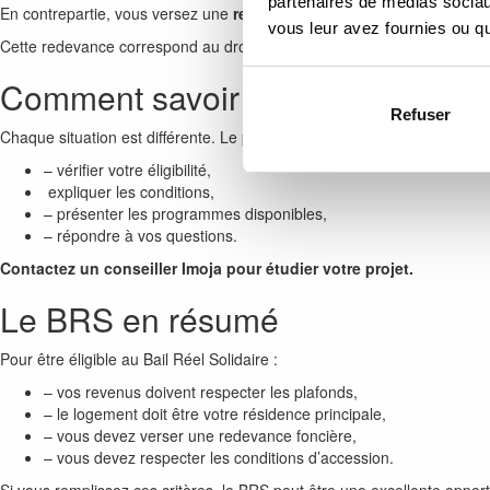
partenaires de médias sociaux
En contrepartie, vous versez une
redevance mensuelle modérée
, gé
vous leur avez fournies ou qu'
Cette redevance correspond au droit d’usage du terrain et permet de m
Comment savoir si vous êtes éligi
Refuser
Chaque situation est différente. Le plus simple reste de faire étudier v
– vérifier votre éligibilité,
expliquer les conditions,
– présenter les programmes disponibles,
– répondre à vos questions.
Contactez un conseiller Imoja pour étudier votre projet.
Le BRS en résumé
Pour être éligible au Bail Réel Solidaire :
– vos revenus doivent respecter les plafonds,
– le logement doit être votre résidence principale,
– vous devez verser une redevance foncière,
– vous devez respecter les conditions d’accession.