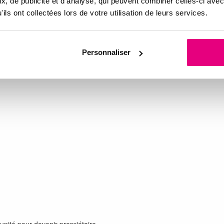
, de publicité et d'analyse, qui peuvent combiner celles-ci avec
néralement de quelques euros par m².
ils ont collectées lors de votre utilisation de leurs services.
aintenir des prix accessibles dans le temps.
ble ?
Personnaliser
otre dossier. Les équipes
Imoja
peuvent vous accompagner pour :