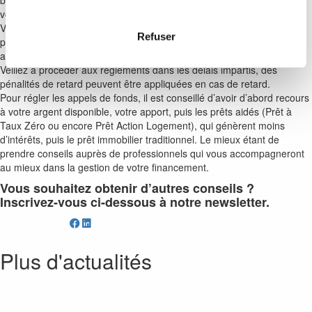
banque d’estimer le coût de votre crédit au fil de l’avancement de
votre projet.
Vous ne payerez alors les intérêts d’emprunt que sur les sommes
Refuser
progressivement versées : ce sont les intérêts « intercalaires », qui
augmenteront à chaque nouvel appel de fonds.
Veillez à procéder aux règlements dans les délais impartis, des
pénalités de retard peuvent être appliquées en cas de retard.
Pour régler les appels de fonds, il est conseillé d’avoir d’abord recours
à votre argent disponible, votre apport, puis les prêts aidés (Prêt à
Taux Zéro ou encore Prêt Action Logement), qui génèrent moins
d’intérêts, puis le prêt immobilier traditionnel. Le mieux étant de
prendre conseils auprès de professionnels qui vous accompagneront
au mieux dans la gestion de votre financement.
Vous souhaitez obtenir d’autres conseils ?
Inscrivez-vous ci-dessous à notre newsletter.
Partager
Plus d'actualités