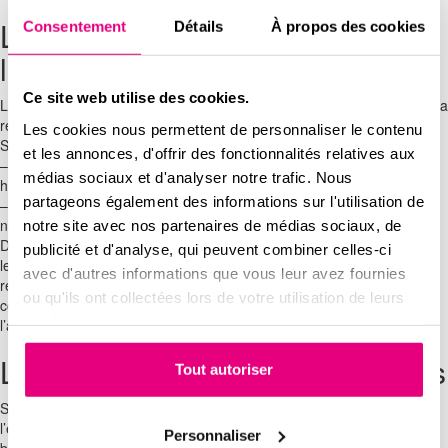
Le dernier appel de fonds à la
Consentement
Détails
À propos des cookies
livraison du logement
Ce site web utilise des cookies.
Les 5 % du prix de vente restants doivent être versés au moment de la
remise des clés.
Les cookies nous permettent de personnaliser le contenu
Seuls deux motifs vous autorisent à conserver cette somme :
et les annonces, d'offrir des fonctionnalités relatives aux
– En cas de malfaçons graves qui empêchent une quelconque
médias sociaux et d'analyser notre trafic. Nous
habitation
partageons également des informations sur l'utilisation de
– Si le bien n’est pas conforme (non-respect des plans et/ou de la
notice descriptive)
notre site avec nos partenaires de médias sociaux, de
Dans ces cas précis vous devrez transmettre à votre promoteur une
publicité et d'analyse, qui peuvent combiner celles-ci
lettre recommandée avec accusé de réception pour demander la
avec d'autres informations que vous leur avez fournies
réalisation des travaux nécessaires ou de procéder à une mise en
ou qu'ils ont collectées lors de votre utilisation de leurs
conformité. En parallèle, il est impératif de consigner la somme de
services.
l’appel de fonds chez le notaire.
Le paiement des appels de fonds
Tout autoriser
Si vous avez recours à un crédit pour financer votre achat immobilier,
l’échéancier prévisionnel transmis par le promoteur permettra à votre
Personnaliser