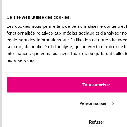
Ce site web utilise des cookies.
Les cookies nous permettent de personnaliser le contenu et l
Départ en vacances : 10 conseils avant de partir !
fonctionnalités relatives aux médias sociaux et d'analyser no
Départ en vacances : 10 conseils avant de partir ! Les vacances
également des informations sur l'utilisation de notre site av
approchent et vous…
sociaux, de publicité et d'analyse, qui peuvent combiner cell
Plus d'actus
informations que vous leur avez fournies ou qu'ils ont collecté
Newsletter
leurs services.
Conseils et astuces d’imoja pour préparer votre achat et bien
vivre dans votre logement
Email
Tout autoriser
RGPD
*
Personnaliser
J'accepte la
politique
sur la protection des données *
Refuser