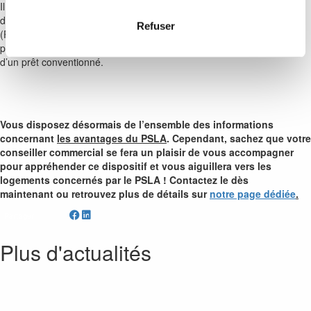
Il vous sera possible de souscrire à d’autres prêts pour vous aider
davantage dans le financement de votre achat. Un prêt à taux zéro
Refuser
(PTZ) est par exemple cumulable avec le PSLA. De même, vous
pouvez également bénéficier d’un prêt d’accession sociale (PAS) ou
d’un prêt conventionné.
Vous disposez désormais de l’ensemble des informations
concernant
les avantages du PSLA
. Cependant, sachez que votre
conseiller commercial se fera un plaisir de vous accompagner
pour appréhender ce dispositif et vous aiguillera vers les
logements concernés par le PSLA ! Contactez le dès
maintenant ou retrouvez plus de détails sur
notre page dédiée
.
Partager
Plus d'actualités