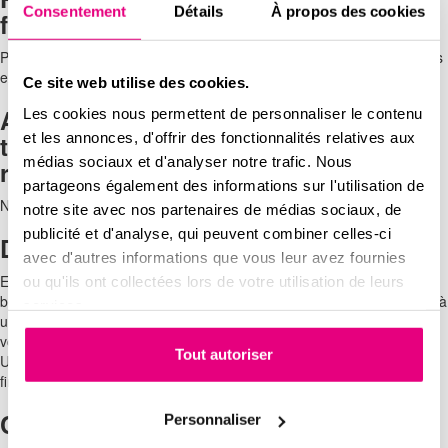
Consentement
Détails
À propos des cookies
foncière
Pendant les 15 ans suivant l’achèvement du logement neuf, vous êtes
exonéré du paiement de la taxe foncière.
Ce site web utilise des cookies.
Aucun appel de fonds durant les
Les cookies nous permettent de personnaliser le contenu
et les annonces, d'offrir des fonctionnalités relatives aux
travaux et d
es frais de notaire seront
médias sociaux et d'analyser notre trafic. Nous
réduits
partageons également des informations sur l'utilisation de
N’est-ce pas là une belle économie ?
notre site avec nos partenaires de médias sociaux, de
publicité et d'analyse, qui peuvent combiner celles-ci
Des garanties rassurantes !
avec d'autres informations que vous leur avez fournies
En cas d’aléas de la vie (décès, divorce, chômage…) vous
ou qu'ils ont collectées lors de votre utilisation de leurs
bénéficierez d’une garantie de relogement et de rachat de votre bien à
services.
un montant minimum garanti, et cela pour une durée de 15 ans ! Et si
vous vous voyez contraint de revendre votre bien mais… à perte ?
Tout autoriser
Une assurance Revente vous permettra de couvrir cette perte
financière (dans une certaine limite !). En savoir plus sur le
pack 3R !
Cumulez les dispositifs d’aide
Personnaliser