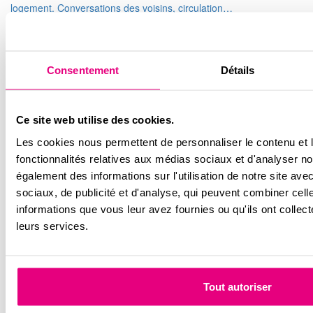
logement. Conversations des voisins, circulation…
Plus d'actus
Newsletter
Consentement
Détails
Conseils et astuces d’imoja pour préparer votre achat et bien
vivre dans votre logement
Email
Ce site web utilise des cookies.
RGPD
*
Les cookies nous permettent de personnaliser le contenu et l
fonctionnalités relatives aux médias sociaux et d'analyser no
J'accepte la
politique
sur la protection des données *
également des informations sur l'utilisation de notre site av
sociaux, de publicité et d'analyse, qui peuvent combiner cell
informations que vous leur avez fournies ou qu'ils ont collecté
Suivez-nous sur les réseaux
leurs services.
Tout autoriser