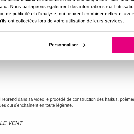
rafic. Nous partageons également des informations sur l'utilisati
, de publicité et d'analyse, qui peuvent combiner celles-ci avec
ils ont collectées lors de votre utilisation de leurs services.
Personnaliser
estique, avant de se lancer dans une succession de luttes chorégraphi
 passé, chorégraphiant l’absence à travers un rituel baroque, ludique, dé
 reprend dans sa vidéo le procédé de construction des haïkus, poèmes 
ues qui s’enchaînent en toute légèreté.
 LE VENT