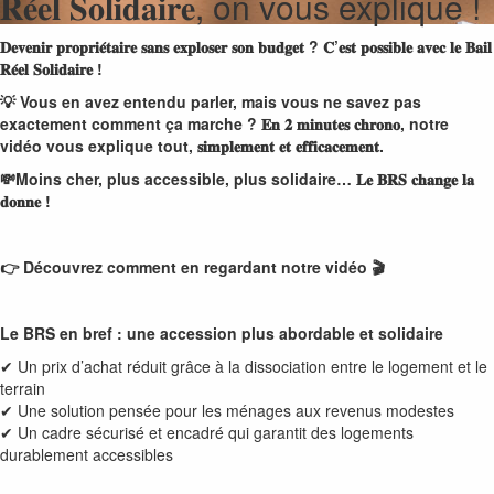
𝐑𝐞́𝐞𝐥 𝐒𝐨𝐥𝐢𝐝𝐚𝐢𝐫𝐞, on vous explique !
𝐃𝐞𝐯𝐞𝐧𝐢𝐫
𝐩𝐫𝐨𝐩𝐫𝐢𝐞́
𝐭𝐚𝐢𝐫𝐞
𝐬𝐚𝐧𝐬
𝐞𝐱𝐩𝐥𝐨𝐬𝐞𝐫
𝐬𝐨𝐧
𝐛𝐮𝐝𝐠𝐞𝐭 ?
𝐂’
𝐞𝐬𝐭
𝐩𝐨𝐬𝐬𝐢𝐛𝐥𝐞
𝐚𝐯𝐞𝐜
𝐥𝐞
𝐁𝐚𝐢𝐥
𝐑𝐞́
𝐞𝐥
𝐒𝐨𝐥𝐢𝐝𝐚𝐢𝐫𝐞 !
💡 Vous en avez entendu parler, mais vous ne savez pas
exactement comment ça marche ?
𝐄𝐧
𝟐
𝐦𝐢𝐧𝐮𝐭𝐞𝐬
𝐜𝐡𝐫𝐨𝐧𝐨, notre
vidéo vous explique tout,
𝐬𝐢𝐦𝐩𝐥𝐞𝐦𝐞𝐧𝐭
𝐞𝐭
𝐞𝐟𝐟𝐢𝐜𝐚𝐜𝐞𝐦𝐞𝐧𝐭.
💸Moins cher, plus accessible, plus solidaire…
𝐋𝐞
𝐁𝐑𝐒
𝐜𝐡𝐚𝐧𝐠𝐞
𝐥𝐚
𝐝𝐨𝐧𝐧𝐞 !
👉 Découvrez comment en regardant notre vidéo
🎬
Le BRS en bref : une accession plus abordable et solidaire
✔ Un prix d’achat réduit grâce à la dissociation entre le logement et le
terrain
✔ Une solution pensée pour les ménages aux revenus modestes
✔ Un cadre sécurisé et encadré qui garantit des logements
durablement accessibles