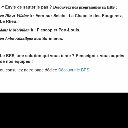
📍 Envie de sauter le pas ?
𝐃𝐞́
𝐜𝐨𝐮𝐯𝐫𝐞𝐳
𝐧𝐨𝐬
𝐩𝐫𝐨𝐠𝐫𝐚𝐦𝐦𝐞𝐬
𝐞𝐧
𝐁𝐑𝐒 :
𝒆𝒏
𝑰𝒍𝒍𝒆-
𝒆𝒕-
𝑽𝒊𝒍𝒂𝒊𝒏𝒆 à : Vern-sur-Seiche, La Chapelle-des-Fougeretz,
Le Rheu.
𝒅𝒂𝒏𝒔
𝒍𝒆
𝑴𝒐𝒓𝒃𝒊𝒉𝒂𝒏 à : Plescop et Port-Louis.
𝒆𝒏
𝑳𝒐𝒊𝒓𝒆-
𝑨𝒕𝒍𝒂𝒏𝒕𝒊𝒒𝒖𝒆 aux Sorinières.
Le BRS, une solution qui vous tente ? Renseignez-vous auprès
de nos équipes !
ou consultez notre page dédiée
Découvrir le BRS