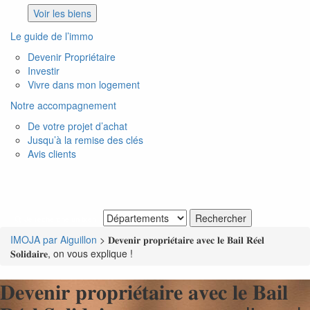
Voir les biens
Le guide de l’immo
Devenir Propriétaire
Investir
Vivre dans mon logement
Notre accompagnement
De votre projet d’achat
Jusqu’à la remise des clés
Avis clients
Je recherche un bien
IMOJA par Aiguillon
>
𝐃𝐞𝐯𝐞𝐧𝐢𝐫 𝐩𝐫𝐨𝐩𝐫𝐢𝐞́𝐭𝐚𝐢𝐫𝐞 𝐚𝐯𝐞𝐜 𝐥𝐞 𝐁𝐚𝐢𝐥 𝐑𝐞́𝐞𝐥
𝐒𝐨𝐥𝐢𝐝𝐚𝐢𝐫𝐞, on vous explique !
𝐃𝐞𝐯𝐞𝐧𝐢𝐫 𝐩𝐫𝐨𝐩𝐫𝐢𝐞́𝐭𝐚𝐢𝐫𝐞 𝐚𝐯𝐞𝐜 𝐥𝐞 𝐁𝐚𝐢𝐥