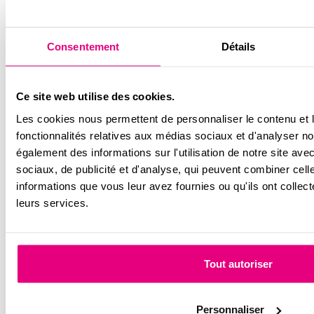
Consentement
Détails
Comment améliorer l’isolation phonique de son logement ?
Le bruit fait partie des principales sources d'inconfort dans un
logement. Conversations des voisins, circulation…
Plus d'actus
Ce site web utilise des cookies.
Newsletter
Les cookies nous permettent de personnaliser le contenu et l
fonctionnalités relatives aux médias sociaux et d'analyser no
Conseils et astuces d’imoja pour préparer votre achat et bien
également des informations sur l'utilisation de notre site av
vivre dans votre logement
sociaux, de publicité et d'analyse, qui peuvent combiner cell
Email
informations que vous leur avez fournies ou qu'ils ont collecté
leurs services.
RGPD
*
J'accepte la
politique
sur la protection des données *
Tout autoriser
Suivez-nous sur les réseaux
Personnaliser