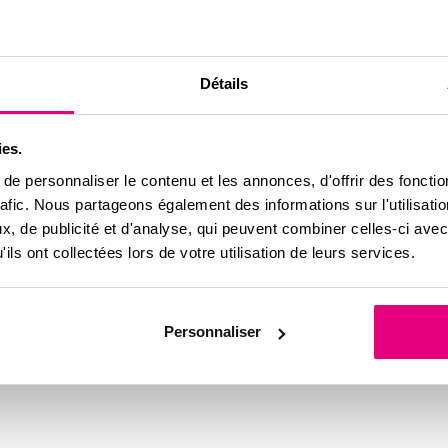
e d’argent que le législateur demande de constituer pour 
Détails
u budget prévisionnel sauf dans le cas de l’existence d’un plan pluri
opriétaire (information utile en cas de vente).
ies.
e personnaliser le contenu et les annonces, d'offrir des fonctio
rafic. Nous partageons également des informations sur l'utilisati
, de publicité et d'analyse, qui peuvent combiner celles-ci avec
ils ont collectées lors de votre utilisation de leurs services.
Personnaliser
es charges sont réparties en fonction de l’utilité potentielle des serv