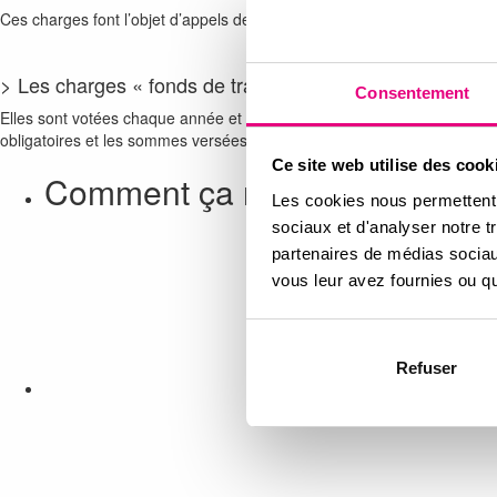
Ces charges font l’objet d’appels de fonds à part.
> Les charges « fonds de travaux » relatives à la réserv
Consentement
Elles sont votées chaque année et correspondent à un minimum de 5 % d
obligatoires et les sommes versées sont attachées au lot et non au copr
Ce site web utilise des cook
Comment ça marche ?
Les cookies nous permettent d
sociaux et d'analyser notre t
partenaires de médias sociaux
vous leur avez fournies ou qu'
Refuser
C