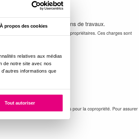
prévenir les futures opérations de travaux.
À propos des cookies
annuel de travaux adopté par les copropriétaires. Ces charges sont
nnalités relatives aux médias
on de notre site avec nos
 d'autres informations que
Tout autoriser
ices collectifs et équipements communs pour la copropriété. Pour assurer