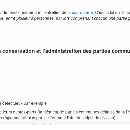
r le fonctionnement et l’entretien de
la copropriété
. C’est la loi du 10 j
tie, entre plusieurs personnes, par lots comprenant chacun une partie 
 la conservation et l’administration des parties comm
age défectueux par exemple
 leurs quotes-parts (tantièmes) de parties communes définies dans l’état 
règlement et plus particulièrement l’état descriptif de division).
és en assemblée générale.