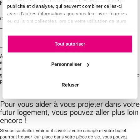
hauteur)
publicité et d'analyse, qui peuvent combiner celles-ci
– ATT : attente. C’est le raccordement pour les appareils ménagers.-
avec d'autres informations que vous leur avez fournies
CH : emplacement de la chaudière.- TE : tableau électrique.
ou qu'ils ont collectées lors de votre utilisation de leurs
– PL : placard.
services.
– VMC : ventilation mécanique contrôlée.
Tout autoriser
– VR : volet roulant.
Autre point important, l’échelle du plan, la majorité du temps, l’échelle
est de 1/100 (1 centimètre = 1 mètre). Celle-ci vous permettra
Personnaliser
d’appréhender plus facilement les surfaces de vos pièces, mais
généralement, vous retrouvez les surfaces des pièces indiquées sur le
plan dans un cartouche dédié.
Refuser
Pour vous aider à vous projeter dans votre
futur logement, vous pouvez aller plus loin
encore !
Si vous souhaitez vraiment savoir si votre canapé et votre buffet
pourront trouver leur place dans votre pièce de vie, vous pouvez