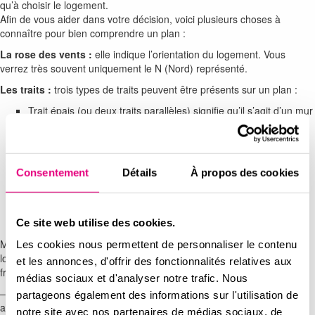
qu’à choisir le logement.
Afin de vous aider dans votre décision, voici plusieurs choses à
connaître pour bien comprendre un plan :
La rose des vents :
elle indique l’orientation du logement. Vous
verrez très souvent uniquement le N (Nord) représenté.
Les traits :
trois types de traits peuvent être présents sur un plan :
Trait épais (ou deux traits parallèles) signifie qu’il s’agit d’un mur
porteur.
Trait fin indique les cloisons.
Trait hachuré pour les murs doublés.
Les cercles : ils représentent le rayon de rotation d’un fauteuil
Consentement
Détails
À propos des cookies
roulant. Dans la construction neuve, les logements sont soumis
aux normes dites PMR (Personnes à Mobilité Réduite).
Les pointillés et arrondis : ils indiquent le sens d’ouverture des
portes et fenêtres.
Ce site web utilise des cookies.
Maintenant que vous avez réussi à comprendre la configuration du
Les cookies nous permettent de personnaliser le contenu
logement, voici un petit lexique des sigles que l’on rencontre
et les annonces, d'offrir des fonctionnalités relatives aux
fréquemment sur les plans :
médias sociaux et d'analyser notre trafic. Nous
– ALL : allège. C’est l’espace entre le sol et la fenêtre (cette
partageons également des informations sur l'utilisation de
abréviation est toujours accompagnée d’un chiffre indiquant la
notre site avec nos partenaires de médias sociaux, de