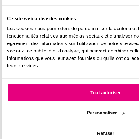
RGPD
*
Ce site web utilise des cookies.
Les cookies nous permettent de personnaliser le contenu et l
J'accepte la
politique
sur la protection des données *
fonctionnalités relatives aux médias sociaux et d'analyser no
également des informations sur l'utilisation de notre site av
sociaux, de publicité et d'analyse, qui peuvent combiner cell
Suivez-nous sur les réseaux
informations que vous leur avez fournies ou qu'ils ont collecté
leurs services.
Tout autoriser
Personnaliser
Refuser