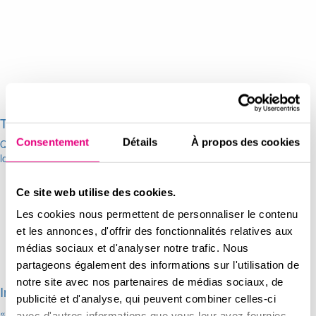
Tuto Déco Aiguillon
Consentement
Détails
À propos des cookies
Quels conseils pour faire une déco sympa lorsque les murs de mon
logement sont blancs ?
Ce site web utilise des cookies.
Les cookies nous permettent de personnaliser le contenu
et les annonces, d'offrir des fonctionnalités relatives aux
médias sociaux et d'analyser notre trafic. Nous
partageons également des informations sur l'utilisation de
notre site avec nos partenaires de médias sociaux, de
Interview de T. DUKE, Directeur commercial…
publicité et d'analyse, qui peuvent combiner celles-ci
« Au-delà du bâti, nous créons du lien social » Retrouvez l’interview
avec d'autres informations que vous leur avez fournies