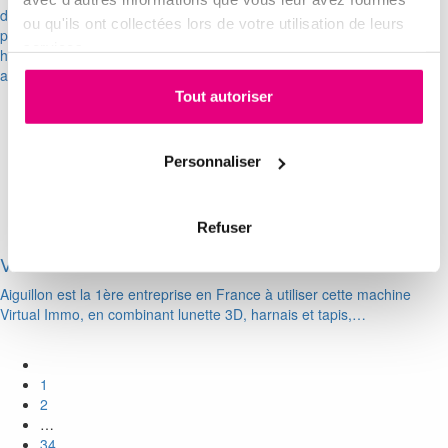
de Thomas DUKE, Directeur commercial réalisé
ou qu'ils ont collectées lors de votre utilisation de leurs
par www.superimmoneuf.com :
services.
http ://www.superimmoneuf.com/lessentiel/actualite-thomas-duke-
aiguillon-construction-au-del
Tout autoriser
Personnaliser
Refuser
Virtual Immo : le simulateur d’immersion 3D…
Aiguillon est la 1ère entreprise en France à utiliser cette machine
Virtual Immo, en combinant lunette 3D, harnais et tapis,…
1
2
…
34