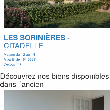
LES SORINIÈRES
-
CITADELLE
Maison du T2 au T4
A partir de
161 568€
Découvrir
Découvrez nos biens disponibles
dans l’ancien