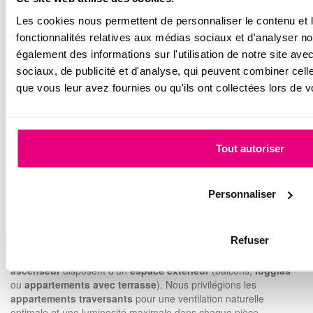
Les étapes clés de l’achat immobilier
Les cookies nous permettent de personnaliser le contenu et l
De la signature du contrat de réservation à la remise des clés,
fonctionnalités relatives aux médias sociaux et d'analyser no
chaque étape est balisée. Nous veillons à ce que vous soyez
également des informations sur l'utilisation de notre site av
informés en temps réel de l’avancée des travaux de votre futur
sociaux, de publicité et d'analyse, qui peuvent combiner cell
chez-vous.
que vous leur avez fournies ou qu'ils ont collectées lors de vo
Pourquoi choisir imoja pour
votre achat à Nantes ?
Tout autoriser
imoja, marque d’Aiguillon, met son expertise au service de votre
projet de vie dans la région nantaise.
Personnaliser
Une sélection rigoureuse de biens
neufs et anciens
Refuser
Nous concevons des
appartements du T2 au T5
pensés pour le
confort moderne. La majorité de nos
appartements neufs avec
ascenseur
disposent d’un
espace extérieur
(balcons,
loggias
ou
appartements avec terrasse
). Nous privilégions les
appartements traversants
pour une ventilation naturelle
optimale et une luminosité maximale dans chaque pièce.