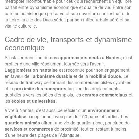
métropole incontournable pour ceux qui recherchent un équilibre
parfait entre dynamisme économique et qualité de vie. Entre son
patrimoine historique préservé et son ouverture sur l’estuaire de
la Loire, la cité des Ducs séduit par son milieu urbain aéré et sa
vitalité culturelle.
Cadre de vie, transports et dynamisme
économique
S’installer dans l’un de nos
appartements neufs à Nantes
, c’est
profiter d’une ville résolument tournée vers l’avenir.
L’
agglomération nantaise
est reconnue pour son engagement
en faveur de l’
urbanisme durable
et de la
mobilité douce
. Le
réseau de tramway performant, les nombreuses pistes cyclables
et la
proximité des transports
facilitent les déplacements
quotidiens vers les pôles d’emplois, les
centres commerciaux
et
les
écoles et universités
.
Vivre à Nantes, c’est aussi bénéficier d’un
environnement
végétalisé
exceptionnel avec plus de 100 parcs et jardins. Les
quartiers animés
offrent une vie de quartier riche, ponctuée de
services et commerces
de proximité, tout en restant à moins
d’une heure des plages de l’Atlantique.