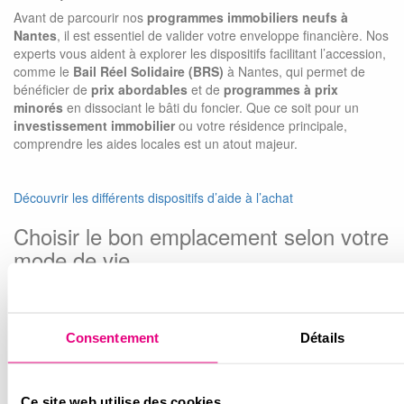
Avant de parcourir nos
programmes immobiliers neufs à
Nantes
, il est essentiel de valider votre enveloppe financière. Nos
experts vous aident à explorer les dispositifs facilitant l’accession,
comme le
Bail Réel Solidaire (BRS)
à Nantes, qui permet de
bénéficier de
prix abordables
et de
programmes à prix
minorés
en dissociant le bâti du foncier. Que ce soit pour un
investissement immobilier
ou votre résidence principale,
comprendre les aides locales est un atout majeur.
Découvrir les différents dispositifs d’aide à l’achat
Choisir le bon emplacement selon votre
mode de vie
Nantes dispose de nombreux
quartiers en développement
.
Préférez-vous la proximité immédiate de la Loire, le calme de l’Île
de Nantes ou l’ambiance résidentielle d’Erdre-Porterie ? Nous
Consentement
Détails
vous proposons un large
choix d’appartements neufs
, allant
des
résidences intimes
aux ensembles plus urbains, offrant
souvent des
vues dégagées
et des
appartements lumineux
.
Ce site web utilise des cookies.