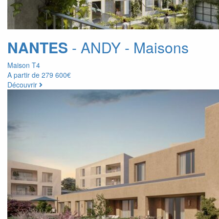
NANTES
- ANDY - Maisons
Maison T4
A partir de
279 600€
Découvrir